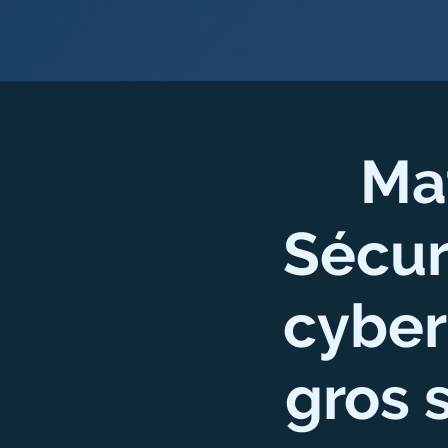
Ma
Sécur
cyber
gros 