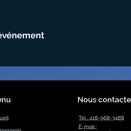
 événement
enu
Nous contacte
ueil
Tél : 418-968-3488
E-mail :
nements