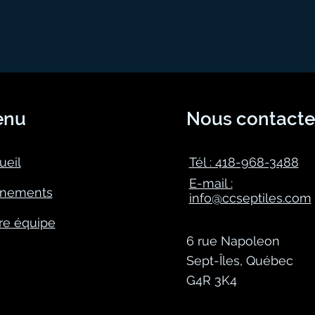
enu
Nous contacte
ueil
Tél : 418-968-3488
E-mail :
nements
info@ccseptiles.com
re équipe
6 rue Napoleon
Sept-Îles, Québec
G4R 3K4